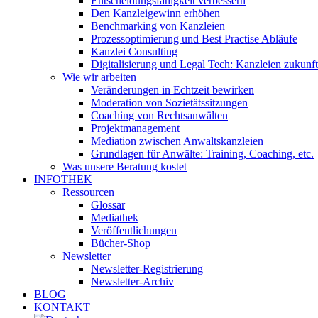
Entscheidungsfähigkeit verbessern
Den Kanzleigewinn erhöhen
Benchmarking von Kanzleien
Prozessoptimierung und Best Practise Abläufe
Kanzlei Consulting
Digitalisierung und Legal Tech: Kanzleien zukunfts
Wie wir arbeiten
Veränderungen in Echtzeit bewirken
Moderation von Sozietätssitzungen
Coaching von Rechtsanwälten
Projektmanagement
Mediation zwischen Anwaltskanzleien
Grundlagen für Anwälte: Training, Coaching, etc.
Was unsere Beratung kostet
INFOTHEK
Ressourcen
Glossar
Mediathek
Veröffentlichungen
Bücher-Shop
Newsletter
Newsletter-Registrierung
Newsletter-Archiv
BLOG
KONTAKT