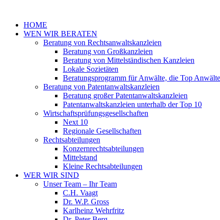
Zum
Inhalt
HOME
springen
WEN WIR BERATEN
Beratung von Rechtsanwaltskanzleien
Beratung von Großkanzleien
Beratung von Mittelständischen Kanzleien
Lokale Sozietäten
Beratungsprogramm für Anwälte, die Top Anwält
Beratung von Patentanwaltskanzleien
Beratung großer Patentanwaltskanzleien
Patentanwaltskanzleien unterhalb der Top 10
Wirtschaftsprüfungsgesellschaften
Next 10
Regionale Gesellschaften
Rechtsabteilungen
Konzernrechtsabteilungen
Mittelstand
Kleine Rechtsabteilungen
WER WIR SIND
Unser Team – Ihr Team
C.H. Vaagt
Dr. W.P. Gross
Karlheinz Wehrfritz
Dr. Peter Berg