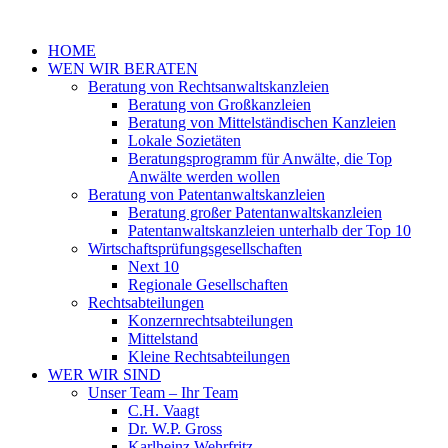
Zum
Inhalt
HOME
springen
WEN WIR BERATEN
Beratung von Rechtsanwaltskanzleien
Beratung von Großkanzleien
Beratung von Mittelständischen Kanzleien
Lokale Sozietäten
Beratungsprogramm für Anwälte, die Top
Anwälte werden wollen
Beratung von Patentanwaltskanzleien
Beratung großer Patentanwaltskanzleien
Patentanwaltskanzleien unterhalb der Top 10
Wirtschaftsprüfungsgesellschaften
Next 10
Regionale Gesellschaften
Rechtsabteilungen
Konzernrechtsabteilungen
Mittelstand
Kleine Rechtsabteilungen
WER WIR SIND
Unser Team – Ihr Team
C.H. Vaagt
Dr. W.P. Gross
Karlheinz Wehrfritz