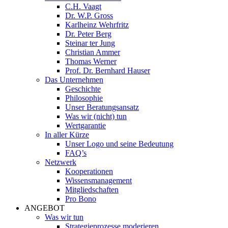
C.H. Vaagt
Dr. W.P. Gross
Karlheinz Wehrfritz
Dr. Peter Berg
Steinar ter Jung
Christian Ammer
Thomas Werner
Prof. Dr. Bernhard Hauser
Das Unternehmen
Geschichte
Philosophie
Unser Beratungsansatz
Was wir (nicht) tun
Wertgarantie
In aller Kürze
Unser Logo und seine Bedeutung
FAQ’s
Netzwerk
Kooperationen
Wissensmanagement
Mitgliedschaften
Pro Bono
ANGEBOT
Was wir tun
Strategieprozesse moderieren